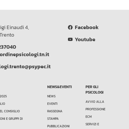
igi Einaudi 4,
Facebook
Trento
Youtube
237040
ordinepsicologi.tn.it
logi.trento@psypec.it
NEWS&EVENTI
PER GLI
PSICOLOGI
 2025
NEWS
AVVIO ALLA
GLIO
EVENTI
PROFESSIONE
EL CONSIGLIO
RASSEGNA
ECM
ONI E GRUPPI DI
STAMPA
SERVIZI E
PUBBLICAZIONI