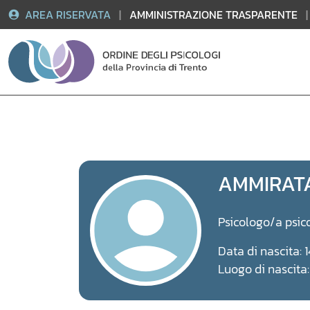
AREA RISERVATA
|
AMMINISTRAZIONE TRASPARENTE
|
Vai
al
contenuto
AMMIRAT
Psicologo/a psic
Data di nascita: 
Luogo di nascit