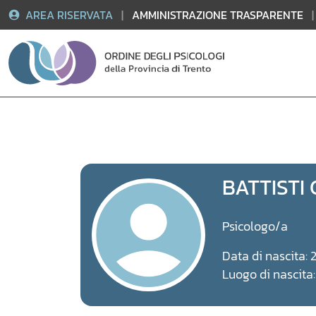
AREA RISERVATA
|
AMMINISTRAZIONE TRASPARENTE
|
Vai
al
contenuto
BATTISTI
Psicologo/a
Data di nascita:
Luogo di nascit