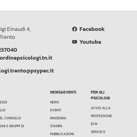
igi Einaudi 4,
Facebook
Trento
Youtube
237040
ordinepsicologi.tn.it
logi.trento@psypec.it
NEWS&EVENTI
PER GLI
PSICOLOGI
 2025
NEWS
AVVIO ALLA
GLIO
EVENTI
PROFESSIONE
EL CONSIGLIO
RASSEGNA
ECM
ONI E GRUPPI DI
STAMPA
SERVIZI E
PUBBLICAZIONI