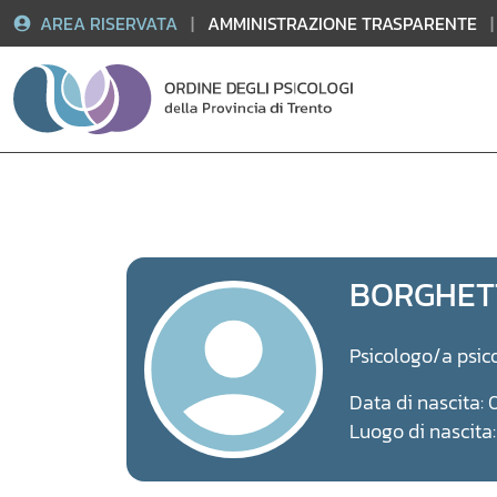
AREA RISERVATA
|
AMMINISTRAZIONE TRASPARENTE
|
Vai
al
contenuto
BORGHET
Psicologo/a psic
Data di nascita:
Luogo di nascit