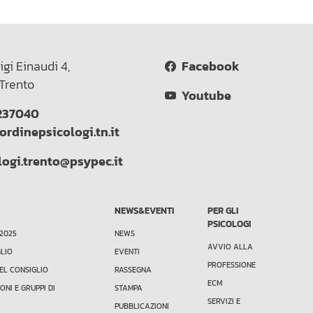
igi Einaudi 4,
Facebook
Trento
Youtube
237040
ordinepsicologi.tn.it
logi.trento@psypec.it
NEWS&EVENTI
PER GLI
PSICOLOGI
 2025
NEWS
AVVIO ALLA
GLIO
EVENTI
PROFESSIONE
EL CONSIGLIO
RASSEGNA
ECM
ONI E GRUPPI DI
STAMPA
SERVIZI E
PUBBLICAZIONI