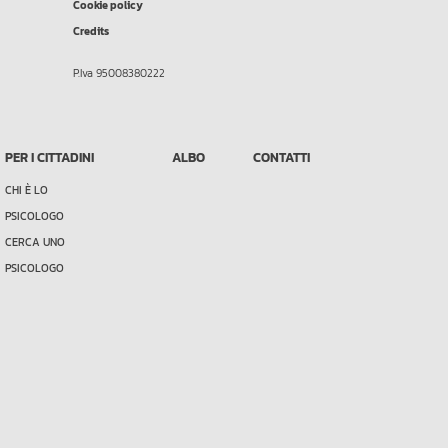
Cookie policy
Credits
P.Iva 95008380222
PER I CITTADINI
ALBO
CONTATTI
CHI È LO
PSICOLOGO
CERCA UNO
PSICOLOGO