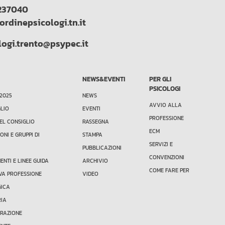
237040
ordinepsicologi.tn.it
logi.trento@psypec.it
NEWS&EVENTI
PER GLI
PSICOLOGI
 2025
NEWS
AVVIO ALLA
GLIO
EVENTI
PROFESSIONE
EL CONSIGLIO
RASSEGNA
ECM
ONI E GRUPPI DI
STAMPA
SERVIZI E
PUBBLICAZIONI
CONVENZIONI
NTI E LINEE GUIDA
ARCHIVIO
COME FARE PER
VA PROFESSIONE
VIDEO
GICA
RIA
TRAZIONE