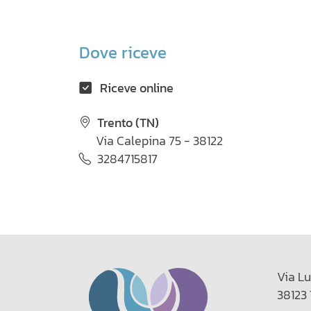
Dove riceve
Riceve online
Trento (TN)
Via Calepina 75 - 38122
3284715817
Via Lu
38123 