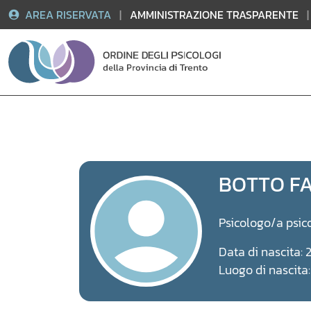
AREA RISERVATA
|
AMMINISTRAZIONE TRASPARENTE
|
Vai
al
contenuto
BOTTO FA
Psicologo/a psic
Data di nascita: 
Luogo di nascita