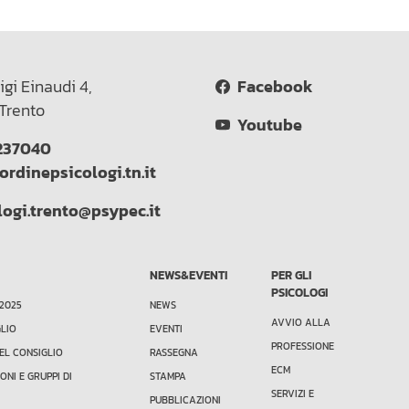
igi Einaudi 4,
Facebook
Trento
Youtube
237040
ordinepsicologi.tn.it
logi.trento@psypec.it
NEWS&EVENTI
PER GLI
PSICOLOGI
 2025
NEWS
AVVIO ALLA
GLIO
EVENTI
PROFESSIONE
EL CONSIGLIO
RASSEGNA
ECM
ONI E GRUPPI DI
STAMPA
SERVIZI E
PUBBLICAZIONI