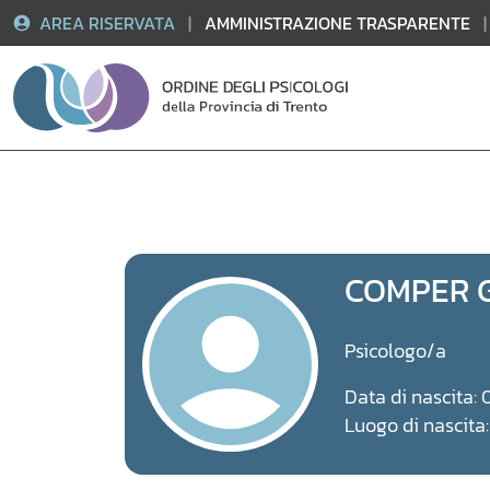
AREA RISERVATA
|
AMMINISTRAZIONE TRASPARENTE
|
Vai
al
contenuto
COMPER G
Psicologo/a
Data di nascita: 
Luogo di nascit