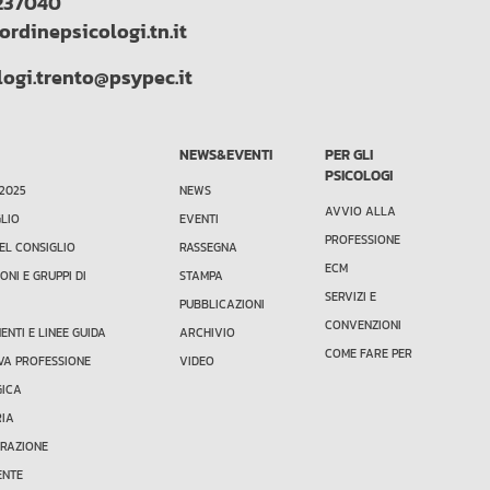
237040
ordinepsicologi.tn.it
logi.trento@psypec.it
NEWS&EVENTI
PER GLI
PSICOLOGI
 2025
NEWS
AVVIO ALLA
GLIO
EVENTI
PROFESSIONE
EL CONSIGLIO
RASSEGNA
ECM
ONI E GRUPPI DI
STAMPA
SERVIZI E
PUBBLICAZIONI
CONVENZIONI
NTI E LINEE GUIDA
ARCHIVIO
COME FARE PER
VA PROFESSIONE
VIDEO
GICA
RIA
TRAZIONE
ENTE