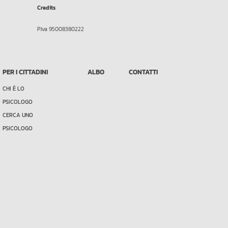
Credits
P.Iva 95008380222
PER I CITTADINI
ALBO
CONTATTI
CHI È LO
PSICOLOGO
CERCA UNO
PSICOLOGO