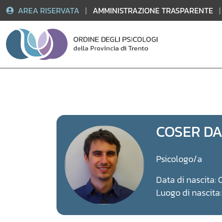
AREA RISERVATA
|
AMMINISTRAZIONE TRASPARENTE
|
Vai
al
contenuto
COSER DA
Psicologo/a
Data di nascita:
Luogo di nascita