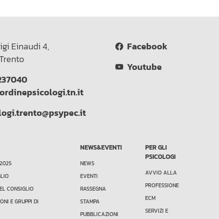
igi Einaudi 4,
Facebook
Trento
Youtube
237040
ordinepsicologi.tn.it
logi.trento@psypec.it
NEWS&EVENTI
PER GLI
PSICOLOGI
 2025
NEWS
AVVIO ALLA
GLIO
EVENTI
PROFESSIONE
EL CONSIGLIO
RASSEGNA
ECM
ONI E GRUPPI DI
STAMPA
SERVIZI E
PUBBLICAZIONI