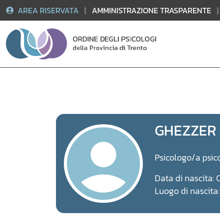
AREA RISERVATA
|
AMMINISTRAZIONE TRASPARENTE
|
Vai
al
contenuto
GHEZZER
Psicologo/a psic
Data di nascita:
Luogo di nascita