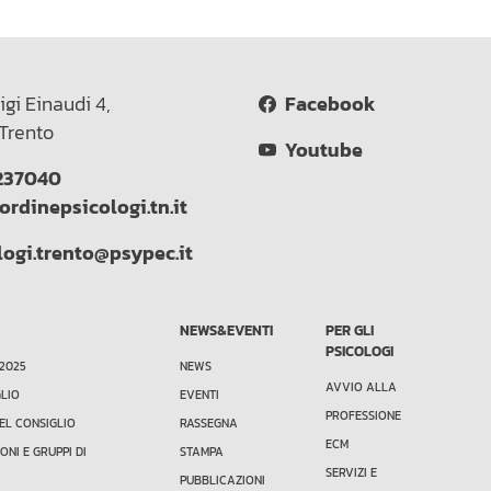
igi Einaudi 4,
Facebook
Trento
Youtube
237040
ordinepsicologi.tn.it
logi.trento@psypec.it
NEWS&EVENTI
PER GLI
PSICOLOGI
 2025
NEWS
AVVIO ALLA
GLIO
EVENTI
PROFESSIONE
EL CONSIGLIO
RASSEGNA
ECM
ONI E GRUPPI DI
STAMPA
SERVIZI E
PUBBLICAZIONI