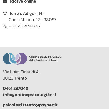
Riceve online
Terre d’Adige (TN)
Corso Milano, 22 - 38097
+393402699745
Via Luigi Einaudi 4,
38123 Trento
0461 237040
info@ordinepsicologi.tn.it
psicologi.trento@psypec.it