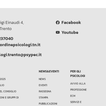
igi Einaudi 4,
Facebook
Trento
Youtube
237040
ordinepsicologi.tn.it
logi.trento@psypec.it
NEWS&EVENTI
PER GLI
PSICOLOGI
 2025
NEWS
AVVIO ALLA
GLIO
EVENTI
PROFESSIONE
EL CONSIGLIO
RASSEGNA
ECM
ONI E GRUPPI DI
STAMPA
SERVIZI E
PUBBLICAZIONI