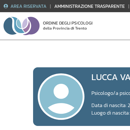
AREA RISERVATA
|
AMMINISTRAZIONE TRASPARENTE
|
Vai
al
contenuto
LUCCA V
Psicologo/a psic
Data di nascita:
Luogo di nascita