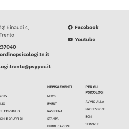
igi Einaudi 4,
Facebook
Trento
Youtube
237040
ordinepsicologi.tn.it
logi.trento@psypec.it
NEWS&EVENTI
PER GLI
PSICOLOGI
 2025
NEWS
AVVIO ALLA
GLIO
EVENTI
PROFESSIONE
EL CONSIGLIO
RASSEGNA
ECM
ONI E GRUPPI DI
STAMPA
SERVIZI E
PUBBLICAZIONI