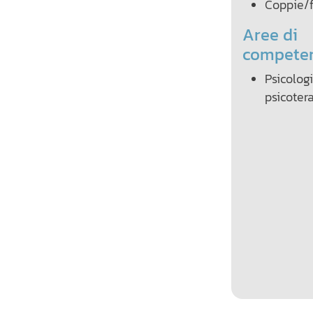
Coppie/f
Aree di
compete
Psicologi
psicoter