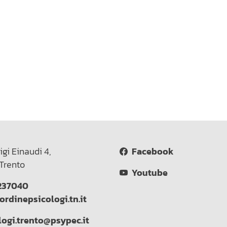
igi Einaudi 4,
Facebook
Trento
Youtube
237040
ordinepsicologi.tn.it
logi.trento@psypec.it