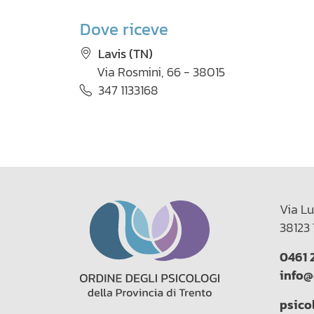
Dove riceve
Lavis (TN)
Via Rosmini, 66 - 38015
347 1133168
Via Lu
38123 
0461 
info@
psico