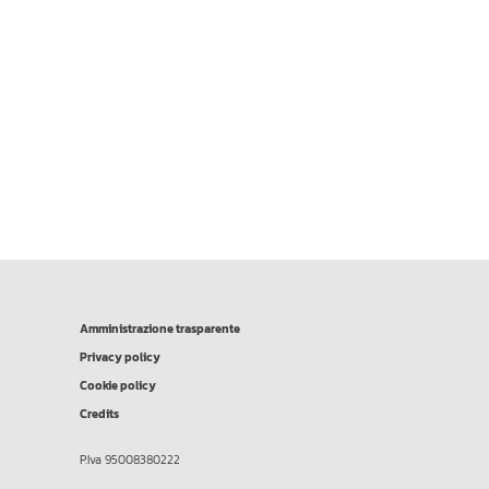
Amministrazione trasparente
Privacy policy
Cookie policy
Credits
P.Iva 95008380222