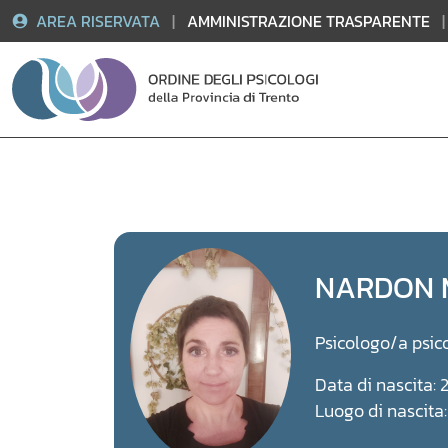
AREA RISERVATA
|
AMMINISTRAZIONE TRASPARENTE
|
Vai
al
contenuto
NARDON 
Psicologo/a psic
Data di nascita: 
Luogo di nascita