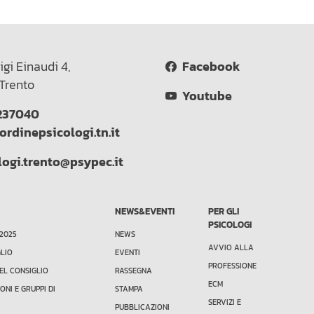
igi Einaudi 4,
Facebook
Trento
Youtube
237040
ordinepsicologi.tn.it
logi.trento@psypec.it
NEWS&EVENTI
PER GLI
PSICOLOGI
 2025
NEWS
AVVIO ALLA
GLIO
EVENTI
PROFESSIONE
EL CONSIGLIO
RASSEGNA
ECM
ONI E GRUPPI DI
STAMPA
SERVIZI E
PUBBLICAZIONI