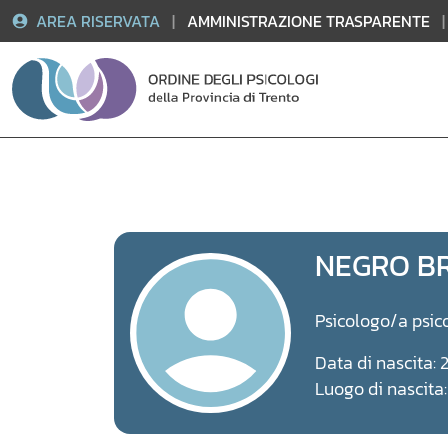
AREA RISERVATA
|
AMMINISTRAZIONE TRASPARENTE
|
Vai
al
contenuto
NEGRO B
Psicologo/a psic
Data di nascita:
Luogo di nascita