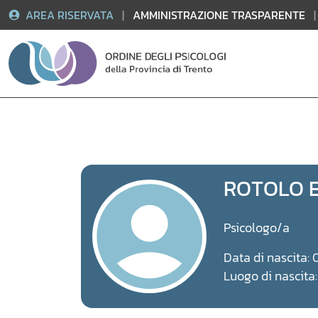
AREA RISERVATA
|
AMMINISTRAZIONE TRASPARENTE
|
Vai
al
contenuto
ROTOLO 
Psicologo/a
Data di nascita: 
Luogo di nascita