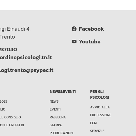
igi Einaudi 4,
Facebook
Trento
Youtube
237040
ordinepsicologi.tn.it
logi.trento@psypec.it
NEWS&EVENTI
PER GLI
PSICOLOGI
 2025
NEWS
AVVIO ALLA
GLIO
EVENTI
PROFESSIONE
EL CONSIGLIO
RASSEGNA
ECM
ONI E GRUPPI DI
STAMPA
SERVIZI E
PUBBLICAZIONI