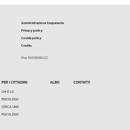
Amministrazione trasparente
Privacy policy
Cookie policy
Credits
P.Iva 95008380222
PER I CITTADINI
ALBO
CONTATTI
CHI È LO
PSICOLOGO
CERCA UNO
PSICOLOGO