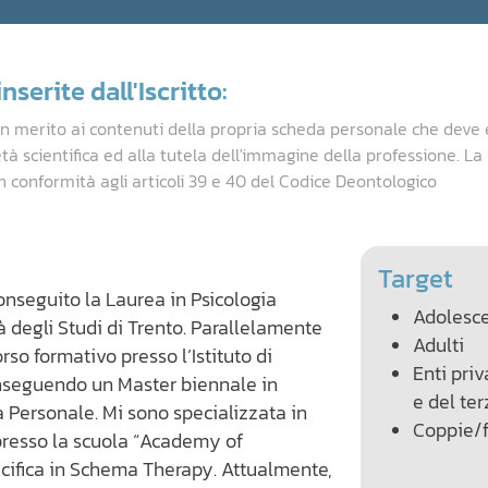
nserite dall'Iscritto:
in merito ai contenuti della propria scheda personale che deve 
età scientifica ed alla tutela dell'immagine della professione. L
n conformità agli articoli 39 e 40 del Codice Deontologico
Target
onseguito la Laurea in Psicologia
Adolesce
à degli Studi di Trento. Parallelamente
Adulti
rso formativo presso l’Istituto di
Enti priv
nseguendo un Master biennale in
e del ter
 Personale. Mi sono specializzata in
Coppie/f
resso la scuola “Academy of
cifica in Schema Therapy. Attualmente,