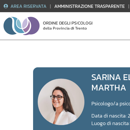
AREA RISERVATA
|
AMMINISTRAZIONE TRASPARENTE
|
Vai
al
contenuto
SARINA E
MARTHA
Psicologo/a psic
Data di nascita:
Luogo di nascita