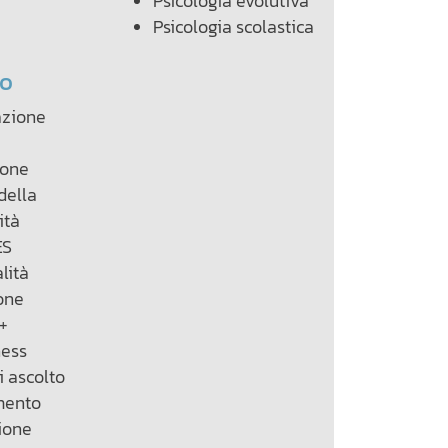
Psicologia evolutiva
Psicologia scolastica
to
azione
ione
della
tà
ES
lità
one
+
ness
i ascolto
mento
ione