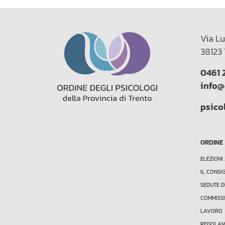
Via Lu
38123 
0461 
info@
psico
ORDINE
ELEZIONI
IL CONSI
SEDUTE D
COMMISSI
LAVORO
REGOLAME