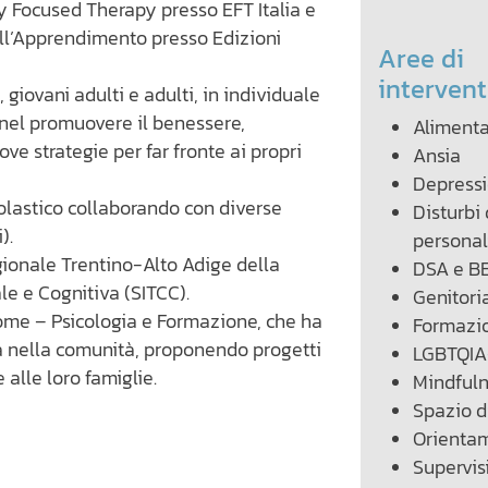
y Focused Therapy presso EFT Italia e
ell’Apprendimento presso Edizioni
Aree di
interven
 giovani adulti e adulti, in individuale
a nel promuovere il benessere,
Aliment
e strategie per far fronte ai propri
Ansia
Depress
scolastico collaborando con diverse
Disturbi 
).
personali
egionale Trentino-Alto Adige della
DSA e B
e e Cognitiva (SITCC).
Genitoria
lome – Psicologia e Formazione, che ha
Formazi
ca nella comunità, proponendo progetti
LGBTQIA
 alle loro famiglie.
Mindful
Spazio d
Orienta
Supervis