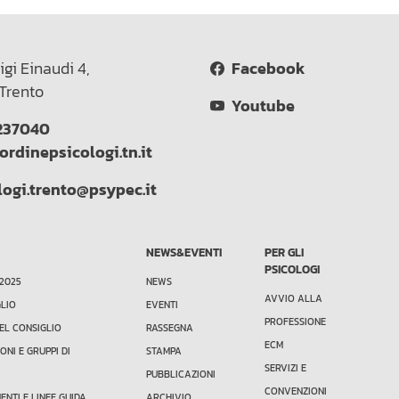
igi Einaudi 4,
Facebook
Trento
Youtube
237040
ordinepsicologi.tn.it
logi.trento@psypec.it
NEWS&EVENTI
PER GLI
PSICOLOGI
 2025
NEWS
AVVIO ALLA
GLIO
EVENTI
PROFESSIONE
EL CONSIGLIO
RASSEGNA
ECM
ONI E GRUPPI DI
STAMPA
SERVIZI E
PUBBLICAZIONI
CONVENZIONI
NTI E LINEE GUIDA
ARCHIVIO