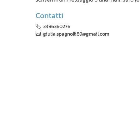
Contatti
3496360276
giulia.spagnolli89@gmail.com