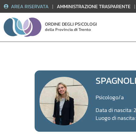
AREA RISERVATA
|
AMMINISTRAZIONE TRASPARENTE
|
Vai
al
contenuto
SPAGNOLL
Psicologo/a
Data di nascita:
Luogo di nascit