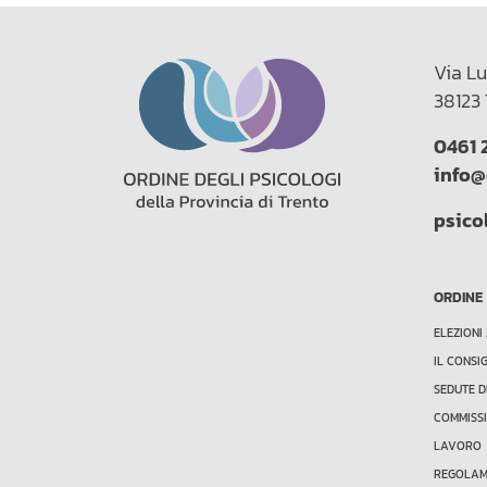
Via Lu
38123 
0461 
info@
psico
ORDINE
ELEZIONI
IL CONSI
SEDUTE D
COMMISSI
LAVORO
REGOLAME