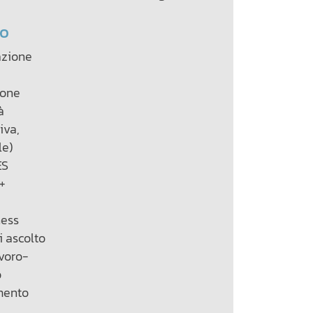
to
azione
ione
̀
tiva,
le)
ES
+
ness
i ascolto
avoro-
o
mento