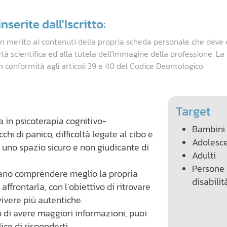
nserite dall'Iscritto:
in merito ai contenuti della propria scheda personale che deve 
età scientifica ed alla tutela dell'immagine della professione. L
n conformità agli articoli 39 e 40 del Codice Deontologico
Target
a in psicoterapia cognitivo-
Bambini
i di panico, difficoltà legate al cibo e
Adolesce
uno spazio sicuro e non giudicante di
Adulti
Persone
erano comprendere meglio la propria
disabilit
affrontarla, con l’obiettivo di ritrovare
ivere più autentiche.
o di avere maggiori informazioni, puoi
ice di risponderti.