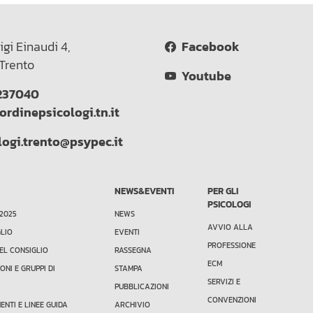
igi Einaudi 4,
Facebook
Trento
Youtube
237040
ordinepsicologi.tn.it
logi.trento@psypec.it
NEWS&EVENTI
PER GLI
PSICOLOGI
 2025
NEWS
AVVIO ALLA
GLIO
EVENTI
PROFESSIONE
EL CONSIGLIO
RASSEGNA
ECM
ONI E GRUPPI DI
STAMPA
SERVIZI E
PUBBLICAZIONI
CONVENZIONI
NTI E LINEE GUIDA
ARCHIVIO