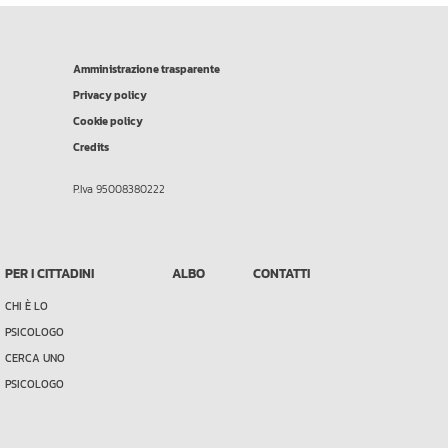
Amministrazione trasparente
Privacy policy
Cookie policy
Credits
P.Iva 95008380222
PER I CITTADINI
ALBO
CONTATTI
CHI È LO
PSICOLOGO
CERCA UNO
PSICOLOGO