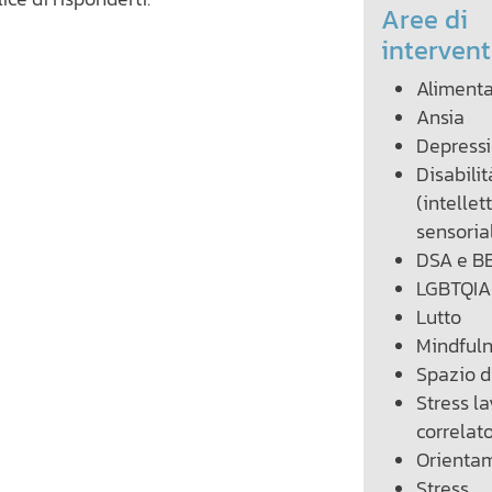
Aree di
interven
Aliment
Ansia
Depress
Disabilita
(intellet
sensoria
DSA e B
LGBTQIA
Lutto
Mindful
Spazio d
Stress l
correlat
Orienta
Stress