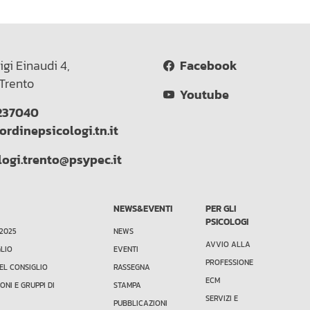
igi Einaudi 4,
Facebook
Trento
Youtube
237040
ordinepsicologi.tn.it
logi.trento@psypec.it
NEWS&EVENTI
PER GLI
PSICOLOGI
 2025
NEWS
AVVIO ALLA
GLIO
EVENTI
PROFESSIONE
EL CONSIGLIO
RASSEGNA
ECM
ONI E GRUPPI DI
STAMPA
SERVIZI E
PUBBLICAZIONI