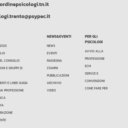
ordinepsicologi.tn.it
logi.trento@psypec.it
NEWS&EVENTI
PER GLI
PSICOLOGI
 2025
NEWS
AVVIO ALLA
GLIO
EVENTI
PROFESSIONE
EL CONSIGLIO
RASSEGNA
ECM
ONI E GRUPPI DI
STAMPA
SERVIZI E
PUBBLICAZIONI
CONVENZIONI
NTI E LINEE GUIDA
ARCHIVIO
COME FARE PER
VA PROFESSIONE
VIDEO
GICA
RIA
TRAZIONE
ENTE