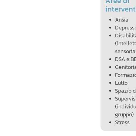
Aree di
interven
Ansia
Depress
Disabilita
(intellet
sensoria
DSA e B
Genitoria
Formazi
Lutto
Spazio d
Supervis
(individu
gruppo)
Stress