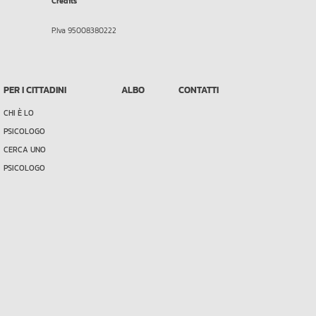
Credits
P.Iva 95008380222
PER I CITTADINI
ALBO
CONTATTI
CHI È LO
PSICOLOGO
CERCA UNO
PSICOLOGO