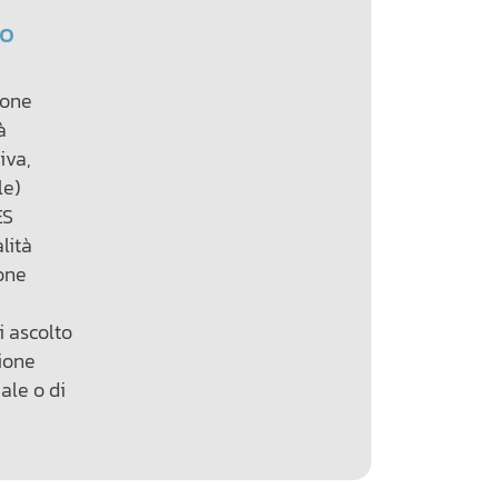
to
ione
̀
tiva,
le)
ES
lità
one
i ascolto
ione
ale o di