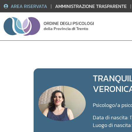
AREA RISERVATA
|
AMMINISTRAZIONE TRASPARENTE
|
Vai
al
contenuto
TRANQUIL
VERONIC
Psicologo/a psic
Data di nascita: 
Luogo di nascit