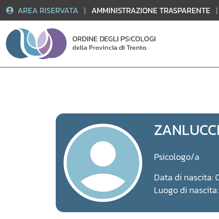
AREA RISERVATA
|
AMMINISTRAZIONE TRASPARENTE
|
Vai
al
contenuto
ZANLUCCH
Psicologo/a
Data di nascita:
Luogo di nascit