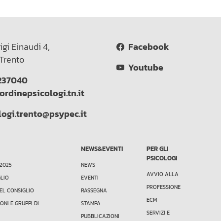
igi Einaudi 4,
Facebook
Trento
Youtube
237040
ordinepsicologi.tn.it
logi.trento@psypec.it
NEWS&EVENTI
PER GLI
PSICOLOGI
 2025
NEWS
AVVIO ALLA
GLIO
EVENTI
PROFESSIONE
EL CONSIGLIO
RASSEGNA
ECM
ONI E GRUPPI DI
STAMPA
SERVIZI E
PUBBLICAZIONI