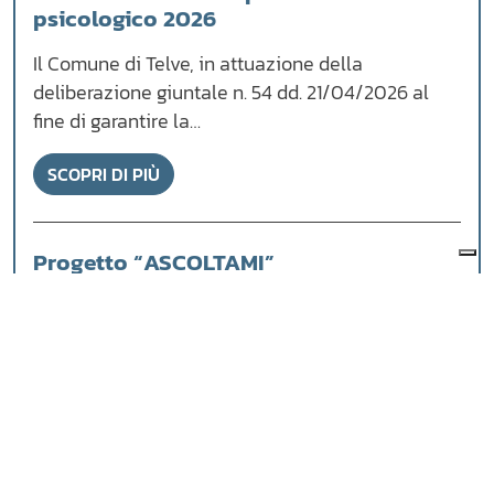
psicologico 2026
Il Comune di Telve, in attuazione della
deliberazione giuntale n. 54 dd. 21/04/2026 al
fine di garantire la…
SCOPRI DI PIÙ
Progetto “ASCOLTAMI”
dalla newsletter inviata in data 28 aprile 2026
*** Care Colleghe e Cari Colleghi, come avete
appreso…
SCOPRI DI PIÙ
VEDI TUTTE LE NEWS